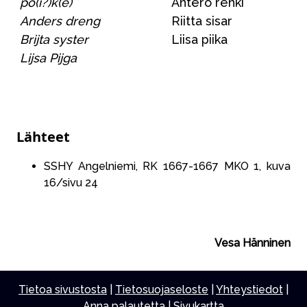
po(i?)k(e)
Antero renki
Anders dreng
Riitta sisar
Brijta syster
Liisa piika
Lijsa Pijga
Lähteet
SSHY Angelniemi, RK 1667-1667 MKO 1, kuva
16/sivu 24
Vesa Hänninen
Tietoa sivustosta
|
Tietosuojaseloste
|
Yhteystiedot
|
Anna palautetta
|
Sivukartta