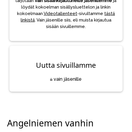
tarjotaan
vain sisäänkirjautuneille jäsenillemme
ja
löydät kokoelman sisällysluettelon ja linkin
kokoelmaan
Videotallenteet
-sivultamme
tästä
linkistä
. Vain jäsenille siis, eli muista kirjautua
sisään sivuillemme.
Uutta sivuillamme
vain jäsenille
Angelniemen vanhin