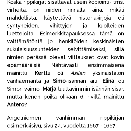
Koska rippikirjat sisältävät usein kopiointi- tms.
virheitä, on niiden rinnalla aina, mikäli
mahdollista, käytettävä historiakirjoja eli
syntyneiden, vihittyjen ja kuolleiden
luetteloita. Esimerkkitapauksessa tämä on
välttämätöntä jo henkilöiden keskinäisten
sukulaisuussuhteiden selvittämiseksi, sillä
nimien perässä olevat viittaukset ovat kovin
epämääräisiä. Nähtävästi ensimmäisenä
mainittu
Kerttu
oli
Asilan
yksinäistalon
vanhaemäntä ja
Simo
-isännän äiti,
Elina
oli
Simon vaimo,
Marja
luultavimmin isännän sisar,
mutta kenen poika olikaan 6. rivillä mainittu
Antero
?
Angelniemen vanhimman rippikirjan
esimerkkisivu, sivu 24, vuodelta 1667 - 1667: