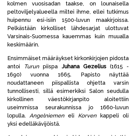
kolmen vuosisadan taakse, on lounaisella
peltoviljelyalueella miltei ihme, ellei tutkimus
huipennu esi-isiin 1500-luvun maakirjoissa.
Pelkästään kirkolliset lähdesarjat ulottuvat
Varsinais-Suomessa kauemmas kuin muualla
keskimäärin.
Ensimmäiset määräykset kirkonkirjojen pidosta
antoi
Turun
piispa
Juhana Gezelius
(1615 -
1690) vuonna 1665. Papisto näyttää
noudattaneen piispallista ohjetta varsin
tunnollisesti, sillä esimerkiksi Salon seudulla
kirkollinen väestökirjanpito aloitettiin
useimmissa seurakunnissa jo 1660-luvun
lopulla.
Angelniemen
eli
Korven
kappeli oli
yksi edelläkävijöistä.