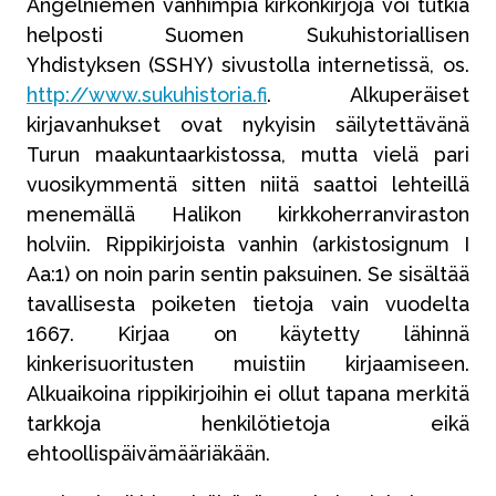
Angelniemen vanhimpia kirkonkirjoja voi tutkia
helposti Suomen Sukuhistoriallisen
Yhdistyksen (SSHY) sivustolla internetissä, os.
http://www.sukuhistoria.fi
. Alkuperäiset
kirjavanhukset ovat nykyisin säilytettävänä
Turun maakuntaarkistossa, mutta vielä pari
vuosikymmentä sitten niitä saattoi lehteillä
menemällä Halikon kirkkoherranviraston
holviin. Rippikirjoista vanhin (arkistosignum I
Aa:1) on noin parin sentin paksuinen. Se sisältää
tavallisesta poiketen tietoja vain vuodelta
1667. Kirjaa on käytetty lähinnä
kinkerisuoritusten muistiin kirjaamiseen.
Alkuaikoina rippikirjoihin ei ollut tapana merkitä
tarkkoja henkilötietoja eikä
ehtoollispäivämääriäkään.