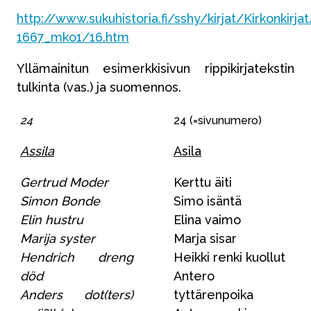
http://www.sukuhistoria.fi/sshy/kirjat/Kirkonkirja
1667_mko1/16.htm
Yllämainitun esimerkkisivun rippikirjatekstin
tulkinta (vas.) ja suomennos.
24
24 (=sivunumero)
Assila
Asila
Gertrud Moder
Kerttu äiti
Simon Bonde
Simo isäntä
Elin hustru
Elina vaimo
Marija syster
Marja sisar
Hendrich dreng
Heikki renki kuollut
död
Antero
Anders dot(ters)
tyttärenpoika