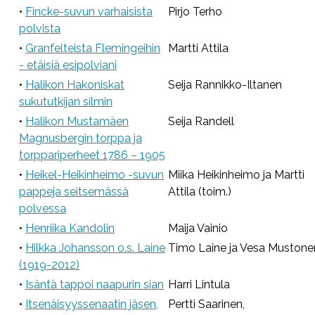
•
Fincke-suvun varhaisista
Pirjo Terho
polvista
•
Granfelteista Flemingeihin
Martti Attila
- etäisiä esipolviani
•
Halikon Hakoniskat
Seija Rannikko-Iltanen
sukututkijan silmin
•
Halikon Mustamäen
Seija Randell
Magnusbergin torppa ja
torppariperheet 1786 – 1905
•
Heikel-Heikinheimo -suvun
Miika Heikinheimo ja Martti
pappeja seitsemässä
Attila (toim.)
polvessa
•
Henriika Kandolin
Maija Vainio
•
Hilkka Johansson o.s. Laine
Timo Laine ja Vesa Mustone
(1919-2012)
•
Isäntä tappoi naapurin sian
Harri Lintula
•
Itsenäisyyssenaatin jäsen,
Pertti Saarinen,