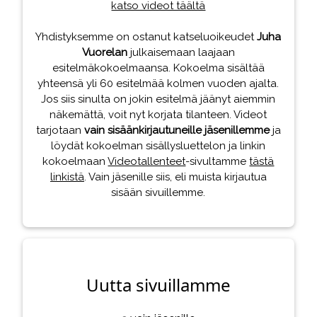
katso videot täältä
Yhdistyksemme on ostanut katseluoikeudet
Juha
Vuorelan
julkaisemaan laajaan
esitelmäkokoelmaansa. Kokoelma sisältää
yhteensä yli 60 esitelmää kolmen vuoden ajalta.
Jos siis sinulta on jokin esitelmä jäänyt aiemmin
näkemättä, voit nyt korjata tilanteen. Videot
tarjotaan
vain sisäänkirjautuneille jäsenillemme
ja
löydät kokoelman sisällysluettelon ja linkin
kokoelmaan
Videotallenteet
-sivultamme
tästä
linkistä
. Vain jäsenille siis, eli muista kirjautua
sisään sivuillemme.
Uutta sivuillamme