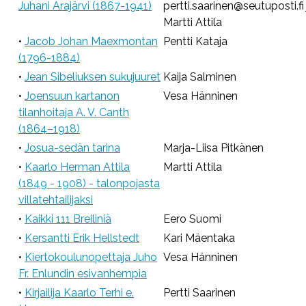
Juhani Arajärvi (1867-1941)
pertti.saarinen@seutuposti.fi 
Martti Attila
•
Jacob Johan Maexmontan
Pentti Kataja
(1796-1884)
•
Jean Sibeliuksen sukujuuret
Kaija Salminen
•
Joensuun kartanon
Vesa Hänninen
tilanhoitaja A. V. Canth
(1864–1918)
•
Josua-sedän tarina
Marja-Liisa Pitkänen
•
Kaarlo Herman Attila
Martti Attila
(1849 - 1908) - talonpojasta
villatehtailijaksi
•
Kaikki 111 Breiliniä
Eero Suomi
•
Kersantti Erik Hellstedt
Kari Mäentaka
•
Kiertokoulunopettaja Juho
Vesa Hänninen
Fr. Enlundin esivanhempia
•
Kirjailija Kaarlo Terhi e.
Pertti Saarinen