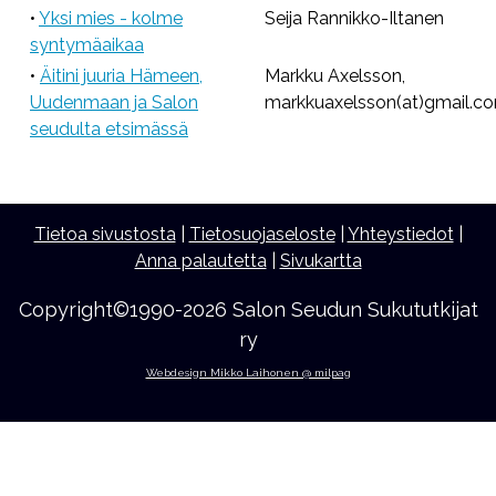
•
Yksi mies - kolme
Seija Rannikko-Iltanen
syntymäaikaa
•
Äitini juuria Hämeen,
Markku Axelsson,
Uudenmaan ja Salon
markkuaxelsson(at)gmail.c
seudulta etsimässä
Tietoa sivustosta
|
Tietosuojaseloste
|
Yhteystiedot
|
Anna palautetta
|
Sivukartta
Copyright©1990-2026 Salon Seudun Sukututkijat
ry
Webdesign Mikko Laihonen @ milpag