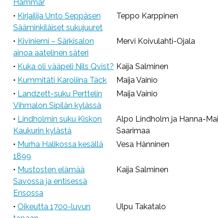
Hammar
•
Kirjailija Unto Seppäsen
Teppo Karppinen
Sääminkiläiset sukujuuret
•
Kiviniemi – Särkisalon
Mervi Koivulahti-Ojala
ainoa aatelinen säteri
•
Kuka oli vääpeli Nils Qvist?
Kaija Salminen
•
Kummitäti Karoliina Täck
Maija Vainio
•
Landzett-suku Perttelin
Maija Vainio
Vihmalon Sipilän kylässä
•
Lindholmin suku Kiskon
Alpo Lindholm ja Hanna-Mai
Kaukurin kylästä
Saarimaa
•
Murha Halikossa kesällä
Vesa Hänninen
1899
•
Mustosten elämää
Kaija Salminen
Savossa ja entisessä
Ensossa
•
Oikeutta 1700-luvun
Ulpu Takatalo