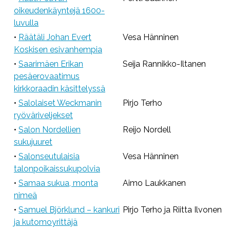
oikeudenkäyntejä 1600-
luvulla
•
Räätäli Johan Evert
Vesa Hänninen
Koskisen esivanhempia
•
Saarimäen Erikan
Seija Rannikko-Iltanen
pesäerovaatimus
kirkkoraadin käsittelyssä
•
Salolaiset Weckmanin
Pirjo Terho
ryöväriveljekset
•
Salon Nordellien
Reijo Nordell
sukujuuret
•
Salonseutulaisia
Vesa Hänninen
talonpoikaissukupolvia
•
Samaa sukua, monta
Aimo Laukkanen
nimeä
•
Samuel Björklund – kankuri
Pirjo Terho ja Riitta Ilvonen
ja kutomoyrittäjä