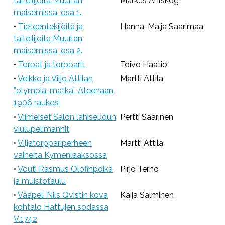
taiteilijoita Muurlan
Markus Ahlskog
maisemissa, osa 1.
•
Tieteentekijöitä ja
Hanna-Maija Saarimaa
taiteilijoita Muurlan
maisemissa, osa 2.
•
Torpat ja torpparit
Toivo Haatio
•
Veikko ja Viljo Attilan
Martti Attila
”olympia-matka” Ateenaan
1906 raukesi
•
Viimeiset Salon lähiseudun
Pertti Saarinen
viulupelimannit
•
Viljatorppariperheen
Martti Attila
vaiheita Kymenlaaksossa
•
Vouti Rasmus Olofinpoika
Pirjo Terho
ja muistotaulu
•
Vääpeli Nils Qvistin kova
Kaija Salminen
kohtalo Hattujen sodassa
V.1742