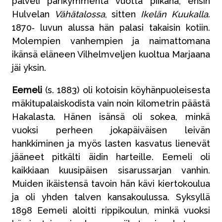
palveli parikymmentä vuotta piikana, ensin
Hulvelan
Vähätalossa
, sitten
Ikelän Kuukalla
.
1870‐ luvun alussa hän palasi takaisin kotiin.
Molempien vanhempien ja naimattomana
ikänsä eläneen Vilhelmveljen kuoltua Marjaana
jäi yksin.
Eemeli
(s. 1883) oli kotoisin köyhänpuoleisesta
mäkitupalaiskodista vain noin kilometrin päästä
Hakalasta. Hänen isänsä oli sokea, minkä
vuoksi perheen jokapäiväisen leivän
hankkiminen ja myös lasten kasvatus lienevät
jääneet pitkälti äidin harteille. Eemeli oli
kaikkiaan kuusipäisen sisarussarjan vanhin.
Muiden ikäistensä tavoin hän kävi kiertokoulua
ja oli yhden talven kansakoulussa. Syksyllä
1898 Eemeli aloitti rippikoulun, minkä vuoksi