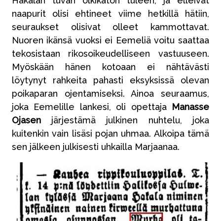
Hakalan tuvan olkikaton tuleen, ja elleivät
naapurit olisi ehtineet viime hetkillä hätiin,
seuraukset olisivat olleet kammottavat.
Nuoren ikänsä vuoksi ei Eemeliä voitu saattaa
tekosistaan rikosoikeudelliseen vastuuseen.
Myöskään hänen kotoaan ei nähtävästi
löytynyt rahkeita pahasti eksyksissä olevan
poikaparan ojentamiseksi. Ainoa seuraamus,
joka Eemelille lankesi, oli opettaja
Manasse
Ojasen
järjestämä julkinen nuhtelu, joka
kuitenkin vain lisäsi pojan uhmaa. Alkoipa tämä
sen jälkeen julkisesti uhkailla Marjaanaa.