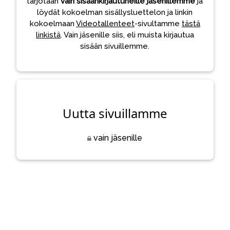
tarjotaan
vain sisäänkirjautuneille jäsenillemme
ja
löydät kokoelman sisällysluettelon ja linkin
kokoelmaan
Videotallenteet
-sivultamme
tästä
linkistä
. Vain jäsenille siis, eli muista kirjautua
sisään sivuillemme.
Uutta sivuillamme
vain jäsenille