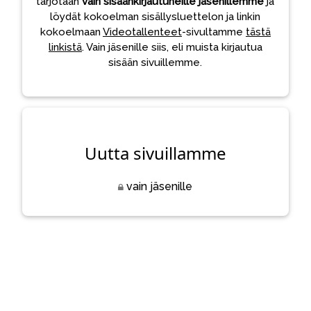
tarjotaan
vain sisäänkirjautuneille jäsenillemme
ja
löydät kokoelman sisällysluettelon ja linkin
kokoelmaan
Videotallenteet
-sivultamme
tästä
linkistä
. Vain jäsenille siis, eli muista kirjautua
sisään sivuillemme.
Uutta sivuillamme
vain jäsenille