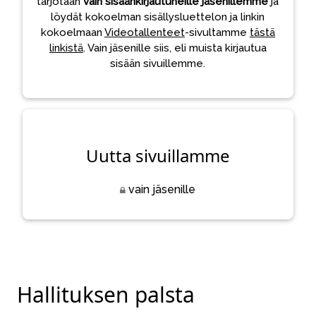
tarjotaan
vain sisäänkirjautuneille jäsenillemme
ja
löydät kokoelman sisällysluettelon ja linkin
kokoelmaan
Videotallenteet
-sivultamme
tästä
linkistä
. Vain jäsenille siis, eli muista kirjautua
sisään sivuillemme.
Uutta sivuillamme
vain jäsenille
Hallituksen palsta