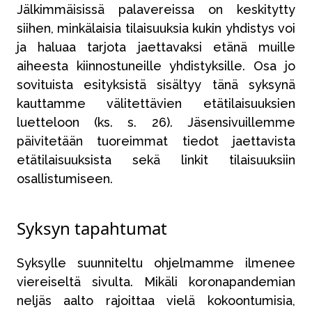
Jälkimmäisissä palavereissa on keskitytty
siihen, minkälaisia tilaisuuksia kukin yhdistys voi
ja haluaa tarjota jaettavaksi etänä muille
aiheesta kiinnostuneille yhdistyksille. Osa jo
sovituista esityksistä sisältyy tänä syksynä
kauttamme välitettävien etätilaisuuksien
luetteloon (ks. s. 26). Jäsensivuillemme
päivitetään tuoreimmat tiedot jaettavista
etätilaisuuksista sekä linkit tilaisuuksiin
osallistumiseen.
Syksyn tapahtumat
Syksylle suunniteltu ohjelmamme ilmenee
viereiseltä sivulta. Mikäli koronapandemian
neljäs aalto rajoittaa vielä kokoontumisia,