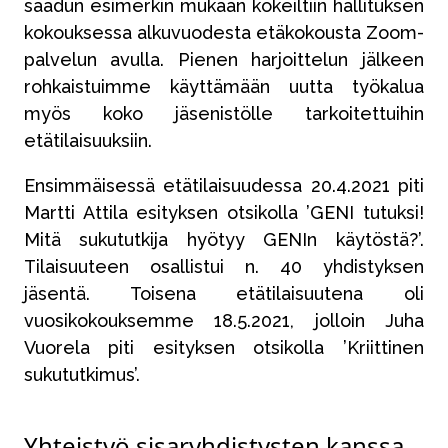
saadun esimerkin mukaan kokeiltiin hallituksen
kokouksessa alkuvuodesta etäkokousta Zoom-
palvelun avulla. Pienen harjoittelun jälkeen
rohkaistuimme käyttämään uutta työkalua
myös koko jäsenistölle tarkoitettuihin
etätilaisuuksiin.
Ensimmäisessä etätilaisuudessa 20.4.2021 piti
Martti Attila esityksen otsikolla ’GENI tutuksi!
Mitä sukututkija hyötyy GENIn käytöstä?’.
Tilaisuuteen osallistui n. 40 yhdistyksen
jäsentä. Toisena etätilaisuutena oli
vuosikokouksemme 18.5.2021, jolloin Juha
Vuorela piti esityksen otsikolla ’Kriittinen
sukututkimus’.
Yhteistyö sisaryhdistysten kanssa